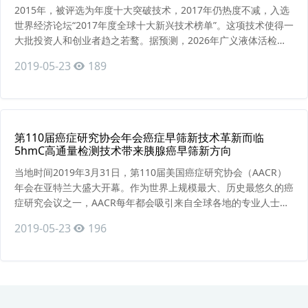
2015年，被评选为年度十大突破技术，2017年仍热度不减，入选
世界经济论坛“2017年度全球十大新兴技术榜单”。这项技术使得一
大批投资人和创业者趋之若鹜。据预测，2026年广义液体活检全
球市场总容量约326亿美元，包括癌症领域286亿美元、无创产前
2019-05-23
189
诊断（NIPT）20亿美元、器官移植20亿美元。在众多应用场景
中，液体活检在癌症领域的应用占据超过85%的市场份额，大约为
150亿美元，因此狭义的液体
第110届癌症研究协会年会癌症早筛新技术革新而临
5hmC高通量检测技术带来胰腺癌早筛新方向
当地时间2019年3月31日，第110届美国癌症研究协会（AACR）
年会在亚特兰大盛大开幕。作为世界上规模最大、历史最悠久的癌
症研究会议之一，AACR每年都会吸引来自全球各地的专业人士出
席，为众多位于肿瘤领域前沿的科研成果及领先技术提供了展示及
2019-05-23
196
交流的平台。肿瘤液体活检作为本次大会关注的热点之一，展示了
大量最新研究成果，吸引了大量的关注与报道。其中，5hmC高通
量检测技术继以往在消化道癌症的多种报道