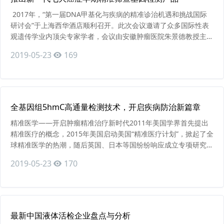
2017年，“第一届DNA甲基化与疾病的精准诊治机遇和挑战国际
研讨会”于上海西华酒店顺利召开。此次会议邀请了众多国际性表
观遗传学业内顶尖专家学者，会议由安徽肿瘤医院朱景德教授主
持，参会者有等表观遗传学领域的领军专家，此次会议同时邀请了
2019-05-23
169
多家专注表观遗传学发展的公司负责人做专题报告。会议重点讨论
如何协力加速DNA甲基化诊断技术的优质化，标准化和平民化，
推动该技术在肿瘤的“精准”诊断中的应用
全基因组5hmC高通量检测技术，开启疾病防治新篇章
精准医学——开启肿瘤精准治疗新时代2011年美国学界首先提出
精准医疗的概念，2015年美国启动美国“精准医疗计划”，掀起了全
球精准医学的热潮，随后英国、日本等国纷纷响应成立专项研究，
使其上升为国家层面的研究战略，在我国，肿瘤精准治疗已被列为
2019-05-23
170
国家“十三五”重大科研研究规划项目之一。众多研究者致力于临床
肿瘤与精准治疗的不断探索。常见的如分子靶向药物的应用，通过
对肿瘤患者的基因测序，根据驱动基因，选择相
最新中国液体活检企业盘点与分析